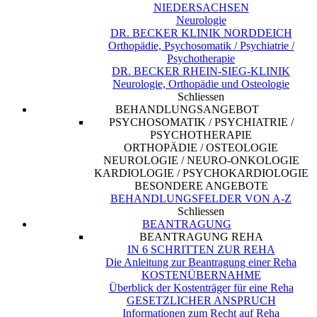
NIEDERSACHSEN
Neurologie
DR. BECKER KLINIK NORDDEICH
Orthopädie, Psychosomatik / Psychiatrie /
Psychotherapie
DR. BECKER RHEIN-SIEG-KLINIK
Neurologie, Orthopädie und Osteologie
Schliessen
BEHANDLUNGSANGEBOT
PSYCHOSOMATIK / PSYCHIATRIE /
PSYCHOTHERAPIE
ORTHOPÄDIE / OSTEOLOGIE
NEUROLOGIE / NEURO-ONKOLOGIE
KARDIOLOGIE / PSYCHOKARDIOLOGIE
BESONDERE ANGEBOTE
BEHANDLUNGSFELDER VON A-Z
Schliessen
BEANTRAGUNG
BEANTRAGUNG REHA
IN 6 SCHRITTEN ZUR REHA
Die Anleitung zur Beantragung einer Reha
KOSTENÜBERNAHME
Überblick der Kostenträger für eine Reha
GESETZLICHER ANSPRUCH
Informationen zum Recht auf Reha