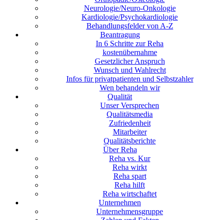
Neurologie/Neuro-Onkologie
Kardiologie/Psychokardiologie
Behandlungsfelder von A-Z
Beantragung
In 6 Schritte zur Reha
kostenübernahme
Gesetzlicher Anspruch
Wunsch und Wahlrecht
Infos für privatpatienten und Selbstzahler
Wen behandeln wir
Qualität
Unser Versprechen
Qualitätsmedia
Zufriedenheit
Mitarbeiter
Qualitätsberichte
Über Reha
Reha vs. Kur
Reha wirkt
Reha spart
Reha hilft
Reha wirtschaftet
Unternehmen
Unternehmensgruppe